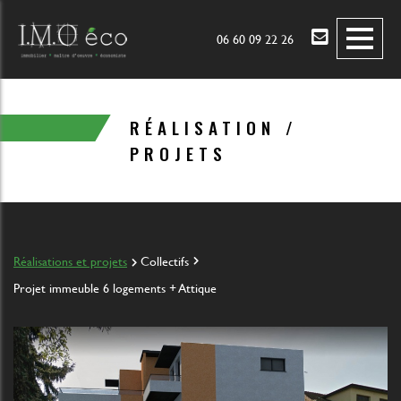
ACCUEIL
06 60 09 22 26
CONCEPTION
MAÎTRISE D'OEUVRE
RÉALISATION /
RÉALISATIONS
PROJETS
CONCEPTION 3D
ACTUALITÉ
Réalisations et projets
Collectifs
Projet immeuble 6 logements + Attique