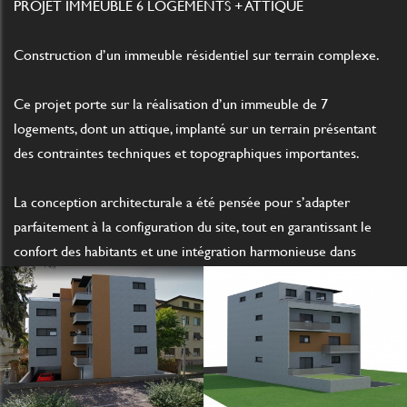
PROJET IMMEUBLE 6 LOGEMENTS + ATTIQUE
Construction d’un immeuble résidentiel sur terrain complexe.
Ce projet porte sur la réalisation d’un immeuble de 7
logements, dont un attique, implanté sur un terrain présentant
des contraintes techniques et topographiques importantes.
La conception architecturale a été pensée pour s’adapter
parfaitement à la configuration du site, tout en garantissant le
confort des habitants et une intégration harmonieuse dans
l’environnement existant.
Caractéristiques principales du projet
• Bâtiment collectif de 7 logements (6 appartements + 1 attique)
• Garages individuels intégrés en rez-de-chaussée
• Conception adaptée à un terrain en pente / complexe